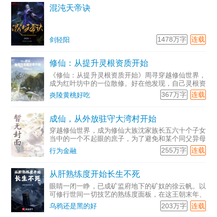
混沌天帝诀
1478万字
连载
剑轻阳
修仙：从提升灵根资质开始
《修仙：从提升灵根资质开始》周寻穿越修仙世界，
成为红叶坊中的一位散修。好在他发现，自己灵根资
质竟然能够不断提升。下品灵根、中品...
367万字
连载
炎陵黄桃好吃
成仙，从外放驻守大湾村开始
穿越修仙世界，成为修仙大族沈家族长五六十个子女
当中的一个不起眼的庶子，为了避免和某个同父异母
的便宜兄...
255万字
连载
行为金融
从肝熟练度开始长生不死
眼睛一闭一睁，已成矿监府地下的矿奴的徐云帆。以
可修行世间一切技艺的熟练度面板，在这王朝末年、
群雄割据...
203万字
连载
乌鸦还是黑的好