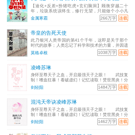
【迪化+反差+扮猪吃虎+玄幻脑洞】顾衡穿越二十
年，垃圾系统误终生，修行无望，只能做个小小凡
人。虽然是凡人，但也要做好事。他随手帮助了一位
266万字
连载
金属寒霜
可怜少女，人家日后成了名震三界的“白雪剑仙”。他
捡到了一只伤重的
帝皇的告死天使
此乃银河人类帝国的第41个千年，这即是关于那个
时代的故事；人类忘记了科学和技术的力量，并因遗
忘得太多而永远无法重拾它们。人类也忘记了进步与
1038万字
连载
莫格卓根
理解的诺言，因为这残酷而黑暗的未来只有战争。群
星间永无宁日，只
凌峰苏琳
身怀至尊天子之血，开启最强天子之眼！ 武技复
制！嗜血狂暴！看破虚幻！记忆读取！焚世黑炎！分
身瞬移！空间粉碎！无限视界！时间静止！……
1484万字
连载
剑轻阳
【混沌天帝】凌峰：“我凭这双眼，敢叫天地颤栗！”
混沌天帝诀凌峰苏琳
身怀至尊天子之血，开启最强天子之眼！ 武技复
制！嗜血狂暴！看破虚幻！记忆读取！焚世黑炎！分
身瞬移！空间粉碎！无限视界！时间静止！……
1462万字
连载
剑轻阳
【混沌天帝】凌峰：“我凭这双眼，敢叫天地颤栗！”