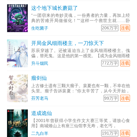
这个地下城长蘑菇了
“一团窃来的奇妙灵魂，一份勇者的力量，再加上经
典的苦难开局做催化！”“这样一个救世主就……卧
槽，蘑...
206万字
连载
生吃菌子
开局金风细雨楼主，一刀惊天下
苏辰穿越了。还被逼迫当上了金风细雨楼楼主。傀
儡，替死鬼。这是他的第一感觉。【成为金风细雨楼
楼主，，获得人物神刀无敌白天羽，冰麒麟臂，白色
772万字
连载
升斗烟民
抽奖卡3张。】自从看到这个，苏辰心定了。他心
定，就代表别人不能心
瘤剑仙
上古修士遗有三颗大瘤子。裴夏也有一颗，不幸在他
头里。瘤子告诉裴夏：“你太辛苦了，从今天开始，
我希望...
99万字
连载
芬芳老马
道成诡仙
【2001年曾获得小学生作文大赛三等奖，请放心食
用】南城矮山上有座三仙馆李无寿，老乞丐，
191万字
连载
二九白羊