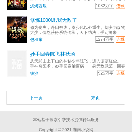
被身怀圣体的未婚妻云飞月嘲讽：“圣凡两别，你不
1082万字
连载
烧烤西瓜
过是凡间一条狗！” 随后当众撕碎婚书，更毁掉
叶炎父亲所留下的唯
修炼1000级,我无敌了
修为丧失，丹田被废，秦少风以外重生。却变为废物
大少，偶然获得系统传承，天下功法，手到擒来
1274万字
连载
包租东
妙手回春陈飞林秋涵
从天武山上下山的神秘少年陈飞，进入滚滚红尘。一
手神奇医术，妙手回春治百病；一身无敌武艺，回春
妙手诛百恶。
925万字
连载
铁沙
下一页
末页
本站基于搜索引擎技术提供转码服务
Copyright © 2021 迦南小说网