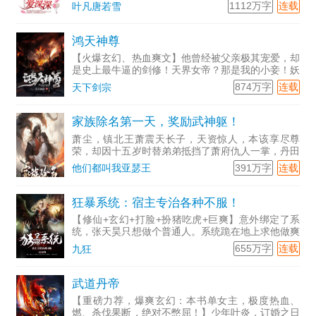
武道杀敌，不仅横扫他人的轻视和嘲笑，赢得娇妻的
1112万字
连载
叶凡唐若雪
芳心，更是站到了这世界的巅峰，睥睨天下。
鸿天神尊
【火爆玄幻、热血爽文】他曾经被父亲极其宠爱，却
是史上最牛逼的剑修！天界女帝？那是我的小妾！妖
界大龙？那是我宠物！魔界战神？那是我的徒弟！
874万字
连载
天下剑宗
我，云昊，敢与我为敌者，杀！
家族除名第一天，奖励武神躯！
萧尘，镇北王萧震天长子，天资惊人，本该享尽尊
荣，却因十五岁时替弟弟抵挡了萧府仇人一掌，丹田
破碎，武道资质尽失，被父亲视为耻辱，一直生活在
391万字
连载
他们都叫我亚瑟王
天才弟弟的阴影之下。一日，因弟弟觊觎他的未婚妻
叶青璇，两人发生争
狂暴系统：宿主专治各种不服！
【修仙+玄幻+打脸+扮猪吃虎+巨爽】意外绑定了系
统，张天昊只想做个普通人。系统跪在地上求他做爽
文男主，张天昊点了点头。既然你要这样，那我可就
655万字
连载
九狂
要发疯喽！既然如此，那就先绑一个小目标：打爆各
种天才，专治各
武道丹帝
【重磅力荐，爆爽玄幻：本书单女主，极度热血、
燃、杀伐果断，绝对不憋屈！】少年叶炎，订婚之日