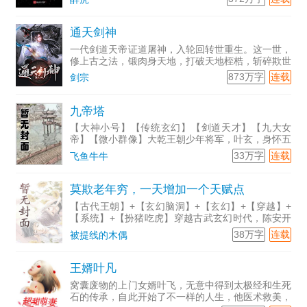
照进现实之时，降临大炎帝国的召唤师的精彩故事，
就此开始……
通天剑神
一代剑道天帝证道屠神，入轮回转世重生。这一世，
修上古之法，锻肉身天地，打破天地桎梏，斩碎欺世
阴谋，以无敌之姿，重登无上巅峰，让那天宫颤抖，
873万字
连载
剑宗
使那众神匍匐！
九帝塔
【大神小号】【传统玄幻】【剑道天才】【九大女
帝】【微小群像】大乾王朝少年将军，叶玄，身怀五
大至宝，遭莫须有，女帝挖宝，帝子夺脉，一夜之
33万字
连载
飞鱼牛牛
间，天才沦为废人。家族无义，享叶玄机缘，得叶玄
恩惠，见其失势，即刻
莫欺老年穷，一天增加一个天赋点
【古代王朝】+【玄幻脑洞】+【玄幻】+【穿越】+
【系统】+【扮猪吃虎】穿越古武玄幻时代，陈安开
局被判定毫无武道根骨，庸庸碌碌的大半辈子。谁知
38万字
连载
被提线的木偶
道，就在陈安六十岁这一天，迟到的系统终于降临。
一天一个天赋点
王婿叶凡
窝囊废物的上门女婿叶飞，无意中得到太极经和生死
石的传承，自此开始了不一样的人生，他医术救美，