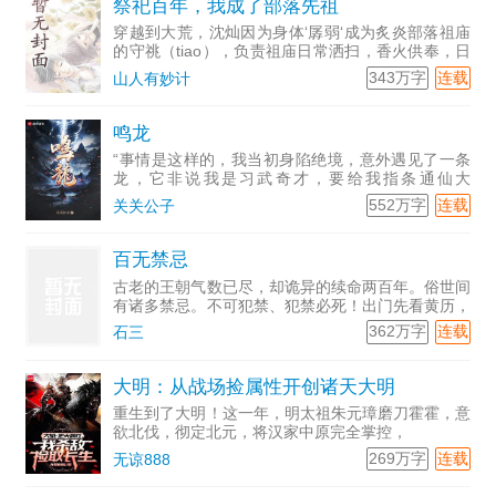
祭祀百年，我成了部落先祖
穿越到大荒，沈灿因为身体‘孱弱‘成为炙炎部落祖庙
的守祧（tiao），负责祖庙日常洒扫，香火供奉，日
常祭祀...
343万字
连载
山人有妙计
鸣龙
“事情是这样的，我当初身陷绝境，意外遇见了一条
龙，它非说我是习武奇才，要给我指条通仙大
道……”“
552万字
连载
关关公子
百无禁忌
古老的王朝气数已尽，却诡异的续命两百年。俗世间
有诸多禁忌。不可犯禁、犯禁必死！出门先看黄历，
牢记今日禁忌。城墙根、社庙下、乡间闾里、山野大
362万字
连载
石三
泽……潜藏着无数的怪诞之物。七禾台镇外，有美丽
的田螺姑娘，有失
大明：从战场捡属性开创诸天大明
重生到了大明！这一年，明太祖朱元璋磨刀霍霍，意
欲北伐，彻定北元，将汉家中原完全掌控，
269万字
连载
无谅888