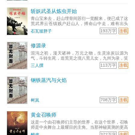
斩妖武圣从炼虫开始
青山宝来去，赶山埋骨间苏衍一觉醒来，便已成了这
荒武界云苍镇贱户赶山人，搏命山中走，难有出头
路，只任那...
193万字
连载
石瓦坡胖子
修源录
混沌之初，漫天诸神，万元之物，生灵涂炭以源为
气，斗转生死，造荒芜之境八荒儿女，九州为录，笑
握生死谈笑之间孤身一人，夺浮华之志，撼星云天地
113万字
连载
三人撰
之间醉酒当歌凌云志，少年自古逸风流卧看苍天谁在
手，龙啸虎震空骺声
钢铁蒸汽与火焰
708万字
连载
树岚
黄金召唤师
这是一个由召唤师们主导的世界，在这个世界，召唤
师是中央舞台上最耀目的主角。当那神秘莫测的更高
的世界变得触手可及之时，当中华文明的荣耀与记忆
372万字
连载
醉虎