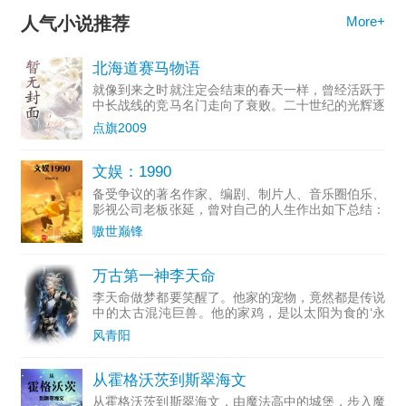
云
、
领主求生:从残破小院开始攻略txt下载精校版
、
领主求生:
人气小说推荐
More+
从残破小院开始攻略无删减版小说
、
领主求生:从残破小院开
北海道赛马物语
始攻略评价
、
就像到来之时就注定会结束的春天一样，曾经活跃于
中长战线的竞马名门走向了衰败。二十世纪的光辉逐
渐淡去，...
点旗2009
文娱：1990
备受争议的著名作家、编剧、制片人、音乐圈伯乐、
影视公司老板张延，曾对自己的人生作出如下总结：
一个投...
嗷世巅锋
万古第一神李天命
李天命做梦都要笑醒了。他家的宠物，竟然都是传说
中的太古混沌巨兽。他的家鸡，是以太阳为食的‘永
恒炼狱凤凰’。他的黑猫，是以雷霆炼化万界的‘太初
风青阳
混沌雷魔’。连他家的小强，都是拥有万亿不死分身
的‘万界永生兽
从霍格沃茨到斯翠海文
从霍格沃茨到斯翠海文，由魔法高中的城堡，步入魔