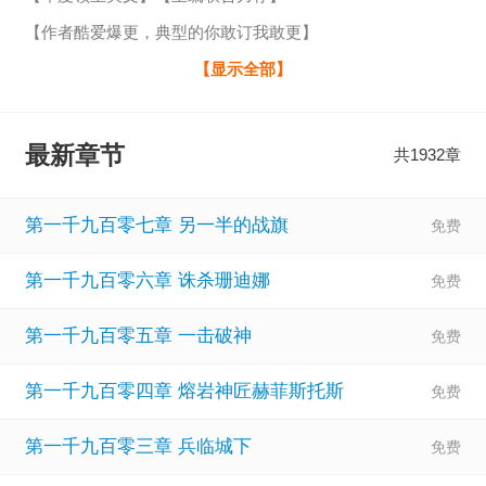
【作者酷爱爆更，典型的你敢订我敢更】
一觉醒来，全民穿越异界。
【显示全部】
这是一个恐怖的世界，几乎不可度量。
这里有巨龙、狮鹫、哥布林、地精、矮人、兽人。
最新章节
共1932章
也有丧尸、亡灵巢穴以及各种神话巨怪。
每个人都是领主，开局选择身世、一个小院、三个农民。
第一千九百零七章 另一半的战旗
要致富，先撸树，逐渐建立领地。
第一千九百零六章 诛杀珊迪娜
领主们需要探索地图，占领区域、获取资源、发展城建、征
伐怪物巢穴。
第一千九百零五章 一击破神
每隔一个月，都需要抵御怪物军团和各种异界势力的掳掠，
第一千九百零四章 熔岩神匠赫菲斯托斯
才能生存下去。
宗慎开局觉醒了攻略系统。
第一千九百零三章 兵临城下
目之所及的一切都会出现攻略信息。