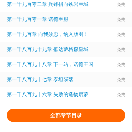
第一千九百零二章 兵锋指向铁岩巨城
帮助他发现所有隐藏的宝物。
【领地东南方向50米的那棵歪脖子树其实并不简单。】
第一千九百零一章 诺德臣服
【从现在的位置向前走35步开始挖掘，你会得到惊喜。】
第一千九百章 向我效忠，纳入版图！
【别看了，这个宝箱是个陷阱，内部的毒气会让你昏迷三天
三夜。】
第一千八百九十九章 抵达萨格森皇城
当其他人还在苦苦支撑的时候，宗慎已经建起了坚固的大
第一千八百九十八章 下一站，诺德王国
城。
拥有无数的强大士兵和史诗英雄，资源堆积如山！
第一千八百九十七章 泰坦陨落
相关：
领主求生:从残破小院开始攻略百度网盘
、
领主求生:从
第一千八百九十六章 失败的造物启蒙
残破小院开始攻略在线阅读
、
领主求生从残破小院开始攻略
全文
、
领主求生:从残破小院开始攻略无错版
、
领主求生:从残
全部章节目录
破小院开始攻略等级划分
、
领主求生:从残破小院开始攻略无
删减版小说网站
、
领主求生:从残破小院开始攻略txt下载百度