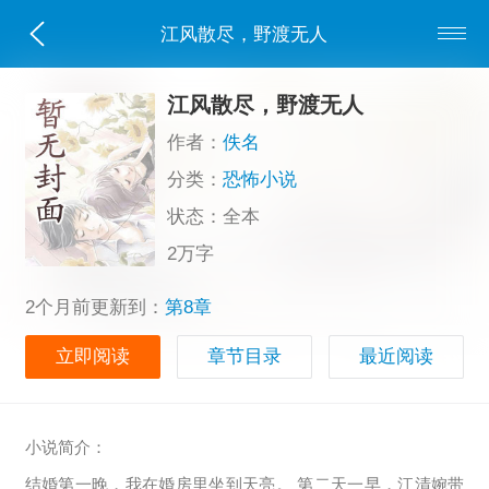
江风散尽，野渡无人
江风散尽，野渡无人
作者：
佚名
分类：
恐怖小说
状态：全本
2万字
2个月前更新到：
第8章
立即阅读
章节目录
最近阅读
小说简介：
结婚第一晚，我在婚房里坐到天亮。 第二天一早，江清婉带