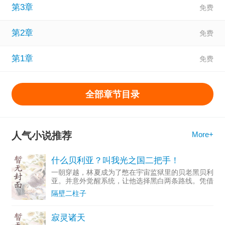
第3章
第2章
第1章
全部章节目录
人气小说推荐
More+
什么贝利亚？叫我光之国二把手！
一朝穿越，林夏成为了憋在宇宙监狱里的贝老黑贝利
亚。并意外觉醒系统，让他选择黑白两条路线。凭借
对剧情的了解，林夏甚至在奥特曼这个阴到没边的唯
隔壁二柱子
心世界，选择加入黑暗阵营无疑是最傻叉的行为。于
是乎他果断选择白
寂灵诸天