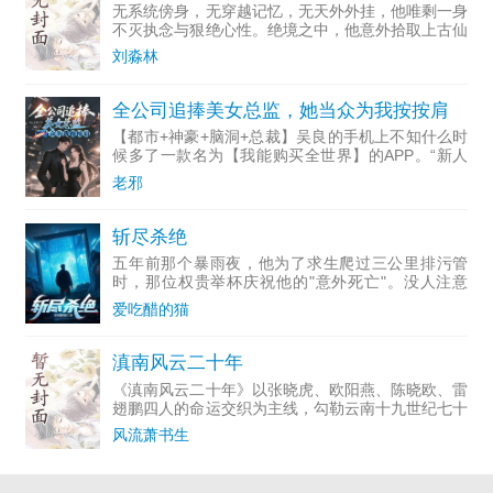
无系统傍身，无穿越记忆，无天外外挂，他唯剩一身
不灭执念与狠绝心性。绝境之中，他意外拾取上古仙
域破碎残留的本源灵韵，窥见崩坏天地背后的隐秘，
刘淼林
自此挣脱凡尘桎梏，踏上无人踏足的逆修之路。凡尘
求生，步步为营、
全公司追捧美女总监，她当众为我按按肩
【都市+神豪+脑洞+总裁】吴良的手机上不知什么时
候多了一款名为【我能购买全世界】的APP。“新人
福利！”“0.01元：霸道总监按摩服务一次。”“0.02
老邪
元：哈雷戴维森2026款CVOTriGlide机
斩尽杀绝
五年前那个暴雨夜，他为了求生爬过三公里排污管
时，那位权贵举杯庆祝他的"意外死亡"。没人注意
到，监控里那个浑身溃烂的"尸体"，指甲深深抠进了
爱吃醋的猫
刻着仇人名字的下水道铁盖。五年后，当私人飞机降
落在中海国际金融
滇南风云二十年
《滇南风云二十年》以张晓虎、欧阳燕、陈晓欧、雷
翅鹏四人的命运交织为主线，勾勒云南十九世纪七十
年末代至九十年代黑道风云的起落沉浮，扎根多民族
风流萧书生
聚居与边境口岸的地域特色。上世纪七十年代末，雷
翅虎凭狠辣崛起，