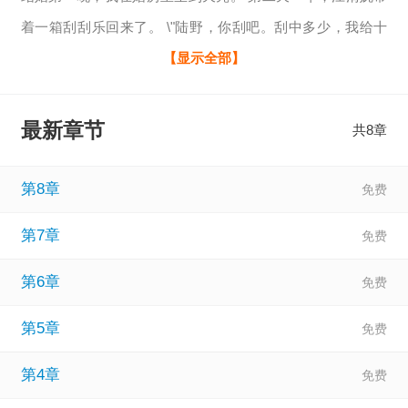
着一箱刮刮乐回来了。 \"陆野，你刮吧。刮中多少，我给十
倍。\" 我安静接过，拿起桌面的硬币。 第一张，谢谢惠顾。
【显示全部】
第二张，还是谢谢惠顾。 第三张，依旧是谢谢惠顾。 江清婉
靠在床边看我，嗤笑一声 \"昨天泼林致远红酒时，不是很厉
最新章节
共8章
害吗？\" 我呆呆着看着彩票。 \"以后不会了。\" 她愣了一下，
随即站了起来，拍了拍我的脸。 \"嗯，乖了。\" \
第8章
第7章
第6章
第5章
第4章