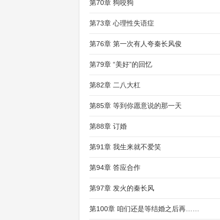
第70章 狗咬狗
第73章 心理性失语症
第76章 第一次有人夸秦长风俊
第79章 “美好”的回忆
第82章 二八大杠
第85章 等到你愿意说的那一天
第88章 订婚
第91章 我生来就不爱笑
第94章 答应合作
第97章 发火的秦长风
第100章 咱们还是等结婚之后再……