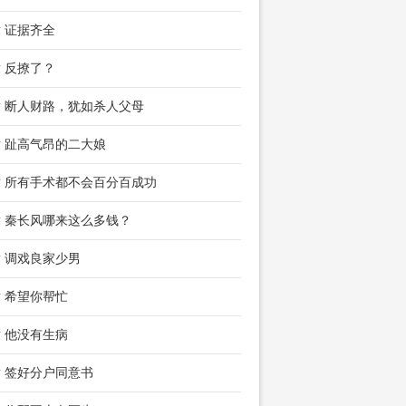
章 证据齐全
章 反撩了？
章 断人财路，犹如杀人父母
章 趾高气昂的二大娘
章 所有手术都不会百分百成功
章 秦长风哪来这么多钱？
章 调戏良家少男
章 希望你帮忙
章 他没有生病
章 签好分户同意书