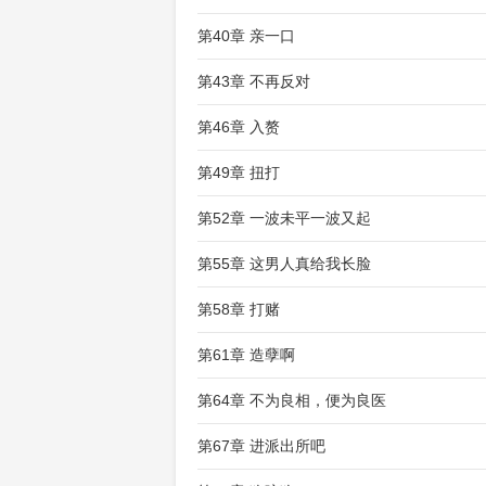
第40章 亲一口
第43章 不再反对
第46章 入赘
第49章 扭打
第52章 一波未平一波又起
第55章 这男人真给我长脸
第58章 打赌
第61章 造孽啊
第64章 不为良相，便为良医
第67章 进派出所吧