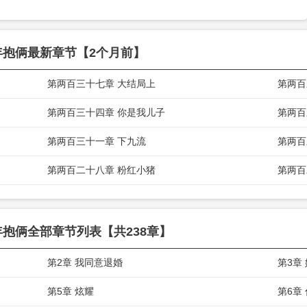
年抱俩
最新章节【2个月前】
第两百三十七章 大结局上
第两百
第两百三十四章 你是我儿子
第两百
第两百三十一章 下九流
第两百
第两百二十八章 粉红小猪
第两百
年抱俩
全部章节列表【共238章】
第2章 我同意退婚
第3章
第5章 炫耀
第6章