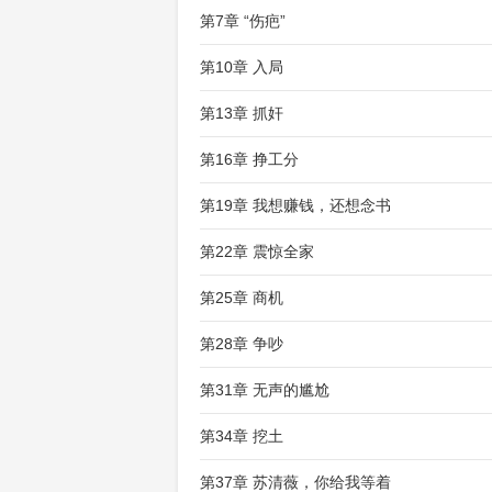
第7章 “伤疤”
第10章 入局
第13章 抓奸
第16章 挣工分
第19章 我想赚钱，还想念书
第22章 震惊全家
第25章 商机
第28章 争吵
第31章 无声的尴尬
第34章 挖土
第37章 苏清薇，你给我等着