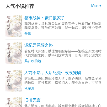
人气小说推荐
More+
都市战神：豪门败家子
我叫林辰，是林家公认的废物弃子，连看门的都敢对
我摆臭脸。可他们不知道，我一句话，能让整个圈子
都吓破胆；我一个电话，那些平日里不可一世的大
舒赢
佬，都得连夜上门求原谅。等我摘了这层“败家子”的
伪装，亮出身份的
源纪元觉醒之路
看见时代奔涌，以理性唤醒希望——迎接全新文明时
代的觉醒之路。以科幻技术为骨，以奇幻意识源力为
魂，以理性与感性的平衡为核心，讲述人类文明从信
风在吹的地
息文明向智能共生文明跃迁的关键百年，一群觉醒者
如何唤醒沉睡的世
人前不熟，人后纪先生夜夜宠吻
财经报上说纪先生冷酷无情，傲娇决绝，站在金字塔
的顶端，富可敌国，权势滔天，却不近女色，可能喜
欢的是男人。白汐嗤笑一声，昨天晚上和她在一起的
秋漫漫
是假的纪先生吗？纪先生在背后抱住了她，“在想什
么，我洗澡水放好
旧楼无言
北方沿海，临湾老城。城南烟火巷扎根老城腹地，白