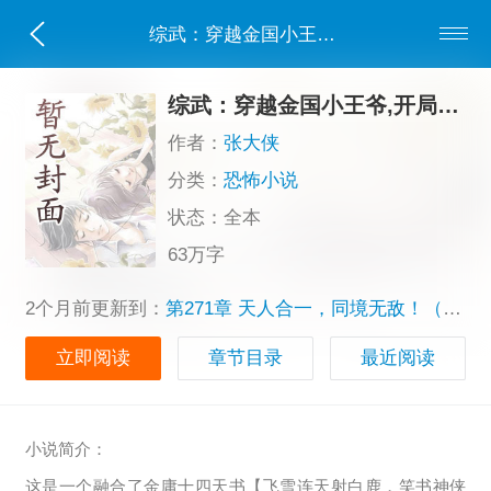
综武：穿越金国小王爷,开局攻略黄蓉
综武：穿越金国小王爷,开局攻略黄蓉
作者：
张大侠
分类：
恐怖小说
状态：全本
63万字
2个月前更新到：
第271章 天人合一，同境无敌！（大结局）
立即阅读
章节目录
最近阅读
小说简介：
这是一个融合了金庸十四天书【飞雪连天射白鹿，笑书神侠