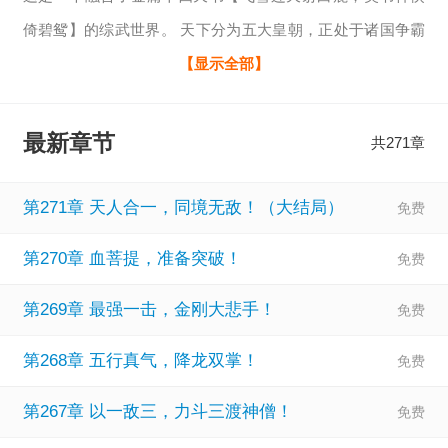
倚碧鸳】的综武世界。 天下分为五大皇朝，正处于诸国争霸
的时代。 东方大唐，南方大明，西方大秦，北方大金，中原
【显示全部】
大宋，五国为争夺天下至尊之位战乱不断！ 域外还有许多异
族势力蠢蠢欲动，其中最强的当属蒙古帝国。 这里有桃花
最新章节
共271章
岛，逍遥派，灵鹫宫，武当，少林，丐帮等江湖大派，还有
全真教，五毒教，明教，日月神教等数十个宗门。 主角穿越
第271章 天人合一，同境无敌！（大结局）
到综武世界后，发现自己成了射
第270章 血菩提，准备突破！
第269章 最强一击，金刚大悲手！
第268章 五行真气，降龙双掌！
第267章 以一敌三，力斗三渡神僧！