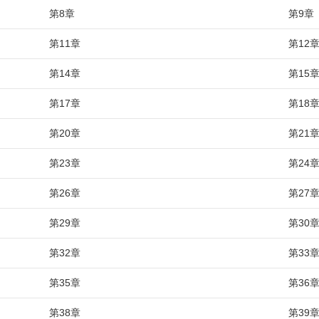
第8章
第9章
第11章
第12
第14章
第15
第17章
第18
第20章
第21
第23章
第24
第26章
第27
第29章
第30
第32章
第33
第35章
第36
第38章
第39