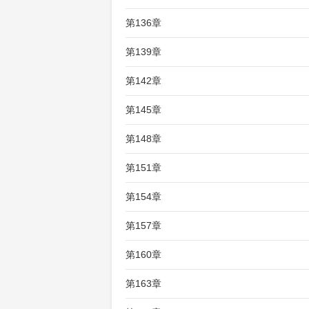
第136章
第139章
第142章
第145章
第148章
第151章
第154章
第157章
第160章
第163章