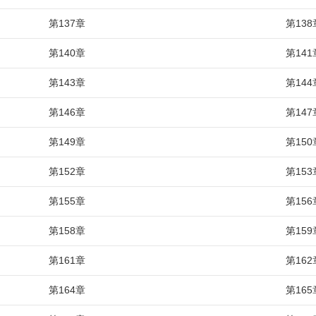
第137章
第138
第140章
第141
第143章
第144
第146章
第147
第149章
第150
第152章
第153
第155章
第156
第158章
第159
第161章
第162
第164章
第165