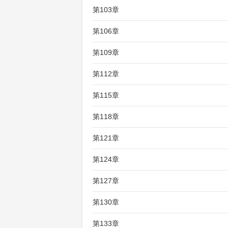
第103章
第106章
第109章
第112章
第115章
第118章
第121章
第124章
第127章
第130章
第133章