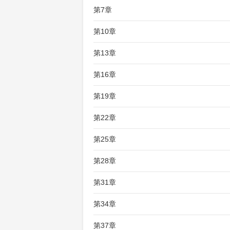
第7章
第10章
第13章
第16章
第19章
第22章
第25章
第28章
第31章
第34章
第37章