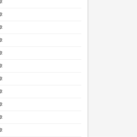
章
章
章
章
章
章
章
章
章
章
章