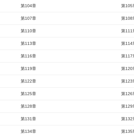
第104章
第105
第107章
第108
第110章
第111
第113章
第114
第116章
第117
第119章
第120
第122章
第123
第125章
第126
第128章
第129
第131章
第132
第134章
第135