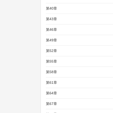
第40章
第43章
第46章
第49章
第52章
第55章
第58章
第61章
第64章
第67章