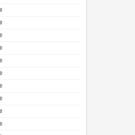
章
章
章
章
章
章
章
章
章
章