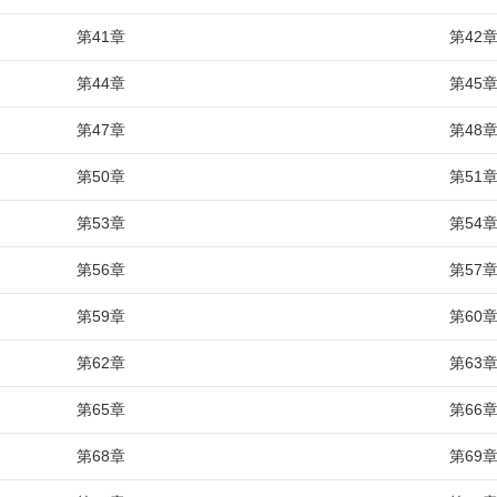
第41章
第42
第44章
第45
第47章
第48
第50章
第51
第53章
第54
第56章
第57
第59章
第60
第62章
第63
第65章
第66
第68章
第69