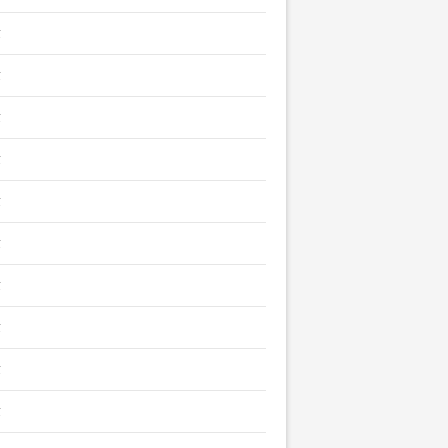
章
章
章
章
章
章
章
章
章
章