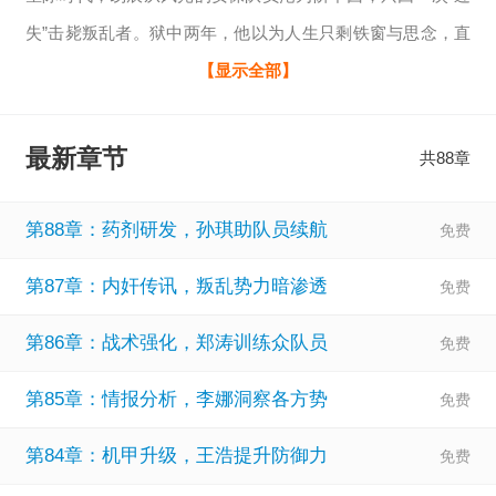
失”击毙叛乱者。狱中两年，他以为人生只剩铁窗与思念，直
到神秘人赵坤的出现，将他带入一个颠覆认知的世界——星
【显示全部】
核小队、时空裂隙、星核秘境与强大机甲。 加入小队，激活
星核机甲系统，易辰获得了重获自由的机会，也扛起了守护
最新章节
共88章
星际的责任。他与灵动干练的机甲操控手韩玥搭档，驾驶专
属机甲“破狱”，深入危机四伏的星核秘境，对抗暗藏的黑暗势
第88章：药剂研发，孙琪助队员续航
力。 战友牺牲的真
第87章：内奸传讯，叛乱势力暗渗透
第86章：战术强化，郑涛训练众队员
第85章：情报分析，李娜洞察各方势
第84章：机甲升级，王浩提升防御力