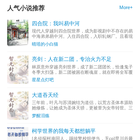
人气小说推荐
More+
四合院：我叫易中河
现代人穿越到四合院世界，成为影视剧中不存在的易
中海弟弟易中河。入住四合院，入职轧钢厂。且看现
代的灵魂怎么教化四合院重禽将禽满四合院变成真正
晴瑶的小白猫
的情满四合院
亮剑：人在新二团，专治火力不足
林原意外穿越亮剑世界，成了新二团团长，恰逢鬼子
冬季大扫荡，新二团被困在断魂崖，就在即将全军覆
没之际，系统奖励终于到账。于是，亮剑世界的天从
星星点灯吧
此就变了…总部：“什么，新二团全歼鬼子一个大
队，消息有没有出错
大道吞天经
三年前，叶凡与苏清婉结为道侣，以荒古圣体本源助
她修炼，让她成为圣体天骄，更被誉为女帝转世。三
年后，苏清婉功成名就，却暗中私通表哥，享受偷情
梦醒泪殇
的快乐。叶凡见证了她的深情，也体会到了她的背
叛。一纸挑战书，斩
柯学世界的我每天都想躺平
[名侦探柯南同人，踢掉警校组便当，无cp]早川谷最