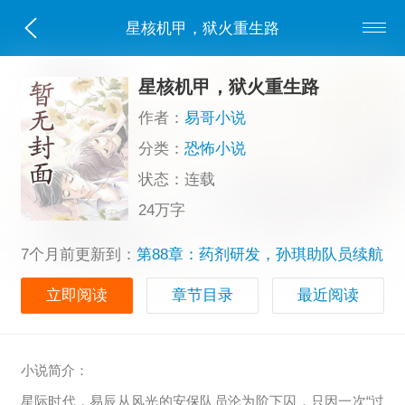
星核机甲，狱火重生路
星核机甲，狱火重生路
作者：
易哥小说
分类：
恐怖小说
状态：连载
24万字
7个月前更新到：
第88章：药剂研发，孙琪助队员续航
立即阅读
章节目录
最近阅读
小说简介：
星际时代，易辰从风光的安保队员沦为阶下囚，只因一次“过