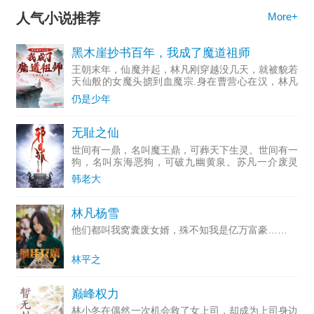
人气小说推荐
More+
黑木崖抄书百年，我成了魔道祖师
王朝末年，仙魔并起，林凡刚穿越没几天，就被貌若
天仙般的女魔头掳到血魔宗.身在曹营心在汉，林凡
一心只想做个好人，无奈常遭人误解，好在他不断通
仍是少年
过藏书楼抄录变强。……若干年后，正道六大派打上
血魔宗，林凡走出
无耻之仙
世间有一鼎，名叫魔王鼎，可葬天下生灵。世间有一
狗，名叫东海恶狗，可破九幽黄泉。苏凡一介废灵
体，凡人命格，无缘修行，直到这一天，他遇到东海
韩老大
恶狗……“相信本皇，当大魔王才有前途。”“不要，小
爷想当好人。”
林凡杨雪
他们都叫我窝囊废女婿，殊不知我是亿万富豪……
林平之
巅峰权力
林小冬在偶然一次机会救了女上司，却成为上司身边