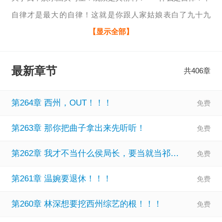
自律才是最大的自律！这就是你跟人家姑娘表白了九十九
天，对方答应了，你第一百天消失的原因？这也是你在音乐
【显示全部】
圈赛蝉联十二个月赛季榜魁首，即将成为无冕之王，突然下
海演戏的原因？这是你……叮，发布新的自律任务，坚持上
最新章节
共406章
综艺十二个月，奖励……渐渐地，蓝星的娱乐圈起风了……
第264章 西州，OUT！！！
第263章 那你把曲子拿出来先听听！
第262章 我才不当什么侯局长，要当就当祁厅长！！！
第261章 温婉要退休！！！
第260章 林深想要挖西州综艺的根！！！