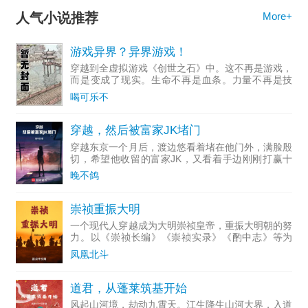
人气小说推荐
More+
游戏异界？异界游戏！
穿越到全虚拟游戏《创世之石》中。这不再是游戏，
而是变成了现实。生命不再是血条。力量不再是技
能。身体不再是数据。既然游戏变成了真实的异界，
喝可乐不
那就把这游戏的异界改造成异界的游戏世界。数据
化，启动！【个人面板
穿越，然后被富家JK堵门
穿越东京一个月后，渡边悠看着堵在他门外，满脸殷
切，希望他收留的富家JK，又看着手边刚刚打赢十
六进八复活赛的系统，不禁陷入了沉思中。【恋爱提
晚不鸽
示系统已加载，我全都要提示插件已激活。】【一位
极有野心的大小姐
崇祯重振大明
一个现代人穿越成为大明崇祯皇帝，重振大明朝的努
力。以《崇祯长编》《崇祯实录》《酌中志》等为
准，前期按真实历史上的时间线写。
凤凰北斗
道君，从蓬莱筑基开始
风起山河境，劫动九霄天。江生降生山河大界，入道