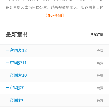
赐名素锦又成为昭仁公主。结果被教的整天只知道围着天孙
夜华转，只一心情爱不知上进。就为了个男人，得罪了背景
【显示全部】
强大的白浅，最后落个剔仙骨、贬入轮回、历百世情劫的下
场。
最新章节
共907章
幸好进入轮回之际，素锦族至宝结魄灯，因灯身被白浅所毁
而四处飘荡的灯魄认出她是素锦后裔，主动契约了素锦神
一帘幽梦12
魂，护着她经历百世情劫。
一帘幽梦11
暂定的世界有：
父母爱情
一帘幽梦10
HP
一帘幽梦9
亮剑
甄嬛传
一帘幽梦8
如懿传