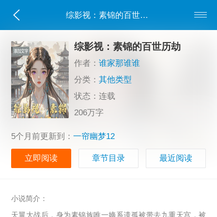
综影视：素锦的百世历劫
综影视：素锦的百世历劫
作者：
谁家那谁谁
分类：
其他类型
状态：连载
206万字
5个月前更新到：
一帘幽梦12
立即阅读
章节目录
最近阅读
小说简介：
天翼大战后，身为素锦族唯一嫡系遗孤被带去九重天宫，被