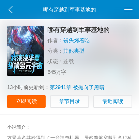
哪有穿越到军事基地的
哪有穿越到军事基地的
作者：
馒头烤着吃
分类：
其他类型
状态：连载
645万字
13小时前更新到：
第2941章 被拖向了黑暗
立即阅读
章节目录
最近阅读
小说简介：
方景莫名其妙得到了一台神奇机器，居然能够穿越到各种科