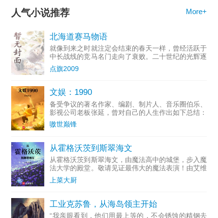
人气小说推荐
More+
北海道赛马物语
就像到来之时就注定会结束的春天一样，曾经活跃于
中长战线的竞马名门走向了衰败。二十世纪的光辉逐
渐淡去，...
点旗2009
文娱：1990
备受争议的著名作家、编剧、制片人、音乐圈伯乐、
影视公司老板张延，曾对自己的人生作出如下总结：
一个投...
嗷世巅锋
从霍格沃茨到斯翠海文
从霍格沃茨到斯翠海文，由魔法高中的城堡，步入魔
法大学的殿堂。敬请见证最伟大的魔法表演！由艾维
·杜姆...
上菜大厨
工业克苏鲁，从海岛领主开始
“我亲眼看到，他们用最上等的，不会锈蚀的精钢去