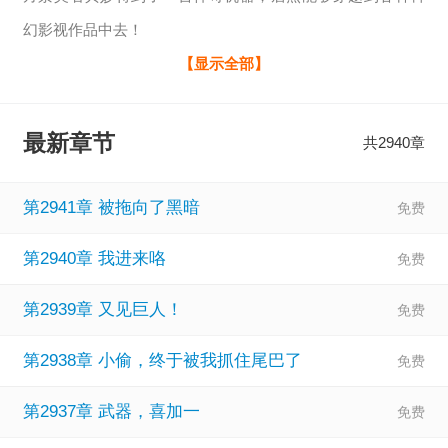
幻影视作品中去！
面对米国打压，从流浪地球开始，打造外骨骼、载人登月、
【显示全部】
月球基地、太空电梯计划……
华国一路崛起，从流浪地球杀到三体，一路纵横多元宇宙，
最新章节
共2940章
最后晋升为永恒的多元宇宙文明！
第2941章 被拖向了黑暗
第2940章 我进来咯
第2939章 又见巨人！
第2938章 小偷，终于被我抓住尾巴了
第2937章 武器，喜加一