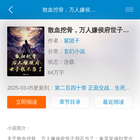
散血挖骨，万人嫌侯府世子我不当了
散血挖骨，万人嫌侯府世子我不当了
作者：
紫团子
分类：
玄幻小说
状态：连载
64万字
2025-03-05更新到：
第二百四十章 正面交战，生死存亡之际！
立即阅读
章节目录
最近阅读
小说简介：
关于散血挖骨，万人嫌侯府世子我不当了：秦昊穿越到荒古