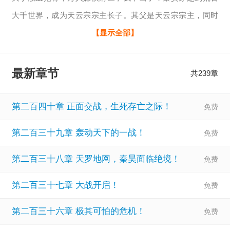
大千世界，成为天云宗宗主长子。其父是天云宗宗主，同时
也是大武帝国，为数不多的武圣封王，他的母亲也身份尊
【显示全部】
贵！但就是这样的身份，却让他饱受欺辱，过得生不如死，
他化为乞丐在外流落几十年，好不容易盼来亲生父亲……却
最新章节
共239章
从未想过，爹不疼，娘不爱，至于弟弟，更是想把他置于死
地，就连家中的老管家，都对她弃如敝履，他的地位连一条
第二百四十章 正面交战，生死存亡之际！
狗都不如！他的亲生父亲更是直言，有他这样的儿子，乃是
第二百三十九章 轰动天下的一战！
他一生的屈辱！还好在关键时刻，他解锁了人生选择系统！
走上一条全新的道路。成为终极大魔王，开启复仇之旅！可
第二百三十八章 天罗地网，秦昊面临绝境！
就连他自己都没有想到，等他离开后，向来不待见他的爹娘
第二百三十七章 大战开启！
开始满世界寻找他，哭着求他回来！只是可惜一切为时晚
矣。这个世界也没有他的儿子。只有魔神。
第二百三十六章 极其可怕的危机！