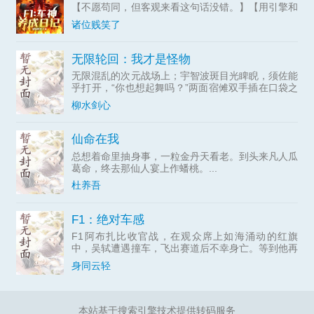
【不愿苟同，但客观来看这句话没错。】【用引擎和
轮胎与死...
诸位贱笑了
无限轮回：我才是怪物
无限混乱的次元战场上；宇智波斑目光睥睨，须佐能
乎打开，“你也想起舞吗？”两面宿傩双手插在口袋之
中，...
柳水剑心
仙命在我
总想着命里抽身事，一粒金丹天看老。到头来凡人瓜
葛命，终去那仙人宴上作蟠桃。...
杜养吾
F1：绝对车感
F1阿布扎比收官战，在观众席上如海涌动的红旗
中，吴轼遭遇撞车，飞出赛道后不幸身亡。等到他再
次醒来时，却...
身同云轻
本站基于搜索引擎技术提供转码服务