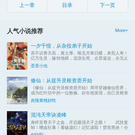
上一章
目录
下一页
人气小说推荐
More+
一夕千悟，从杂役弟子开始
吾不识青天高，黄土厚。唯见月寒日暖，来煎人寿！
亿万生灵，辗转地狱，流浪生死，众苦逼迫，永无止
息！段融魂穿异域，获得了吞噬器灵的能力:兵刃、
歪歪小虫
书画、古木、神像，万物有灵，我皆可吞之！段融以
此为基，小心经营
修仙：从提升灵根资质开始
《修仙：从提升灵根资质开始》周寻穿越修仙世界，
成为红叶坊中的一位散修。好在他发现，自己灵根资
质竟然能够不断提升。下品灵根、中品...
炎陵黄桃好吃
混沌天帝诀凌峰
身怀至尊天子之血，开启最强天子之眼！ 武技复
制！嗜血狂暴！看破虚幻！记忆读取！焚世黑炎！分
身瞬移！空间粉碎！无限视界！时间静止！……
剑轻阳