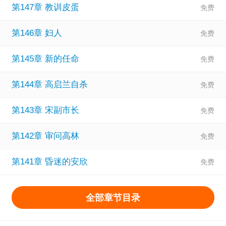
第147章 教训皮蛋
第146章 妇人
第145章 新的任命
第144章 高启兰自杀
第143章 宋副市长
第142章 审问高林
第141章 昏迷的安欣
全部章节目录