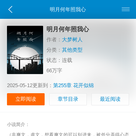
明月何年照我心
明月何年照我心
作者：
大梦树人
分类：
其他类型
状态：连载
66万字
2025-05-12更新到：
第255章 花开似锦
立即阅读
章节目录
最近阅读
小说简介：
（非爽文，虐文，想看爽文的可以别进来，被低分弄得心态