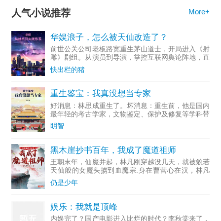
人气小说推荐
More+
华娱浪子，怎么被天仙改造了？
前世公关公司老板路宽重生茅山道士，开局进入《射
雕》剧组。从演员到导演，掌控互联网舆论阵地，直
至成为资...
快出栏的猪
重生鉴宝：我真没想当专家
好消息：林思成重生了。坏消息：重生前，他是国内
最年轻的考古学家，文物鉴定、保护及修复等学科带
头人。多...
眀智
黑木崖抄书百年，我成了魔道祖师
王朝末年，仙魔并起，林凡刚穿越没几天，就被貌若
天仙般的女魔头掳到血魔宗.身在曹营心在汉，林凡
一心只想做个好人，无奈常遭人误解，好在他不断通
仍是少年
过藏书楼抄录变强。……若干年后，正道六大派打上
血魔宗，林凡走出
娱乐：我就是顶峰
内娱完了？国产电影进入比烂的时代？李秋棠来了，