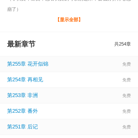
崩了）
颜明川说：“安然，我爱你。”
【显示全部】
安然不屑一顾，而且深恶痛绝。
眼前的男人是她生命中的噩梦。
最新章节
共254章
后来，安然小心翼翼的站在他面前，贪婪的看着他的脸。
可他却说：“安然，我们不可能了。”
第255章 花开似锦
再后来。那一天的月亮格外明亮，颜明川站在柔和的月光和
第254章 再相见
璀璨的星光下，像初见时的少年。
他笑着说：“安然，我要走了。”
第253章 非洲
热门追夫火葬场，正在连载，想找虐的千万不要错过。
第252章 番外
第251章 后记