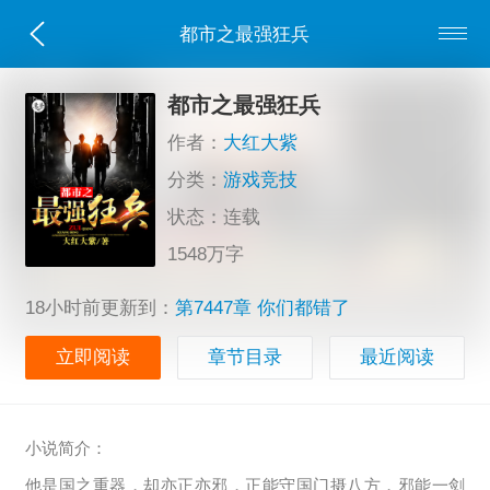
都市之最强狂兵
都市之最强狂兵
作者：
大红大紫
分类：
游戏竞技
状态：连载
1548万字
18小时前更新到：
第7447章 你们都错了
立即阅读
章节目录
最近阅读
小说简介：
他是国之重器，却亦正亦邪，正能守国门摄八方，邪能一剑