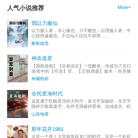
人气小说推荐
More+
我以力服仙
以力服人者，非心服也，力不赡也；以理服人者，中
心悦而诚服也。不过仙人往往不讲理……
断桥残雪
神农道君
【国风游戏】【全新设定】一觉醒来，你成为了玄幻
游戏中的【司农】官。【王朝鼎盛】版本：你苦修
《节气令》，从【风调雨顺】到【呼风唤雨】、从
神威校尉
【五谷丰登】到【万物生长】、号令四季，默默发
育。你小有成就，随军出
全民星海时代
这是属于巨舰星河的大时代，多元宇宙破碎，无尽宇
陆碎片散落虚空，化作无垠破碎星海。仙域道兵、机
械神降、黄金巨人、巫师主宰…数不尽的奇异文明。
山高地迥
星海奇物、基因药剂、外殖装甲、浮陆本源…遍地可
见的稀世珍宝。幽
那年花开1981
这是一个考上大学就鱼跃龙门的时代，这是一个处处