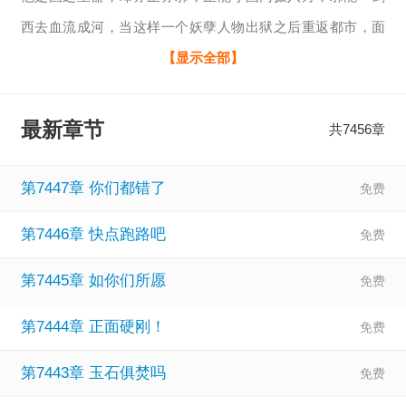
西去血流成河，当这样一个妖孽人物出狱之后重返都市，面
对形形色色的美人与繁花似锦的喧闹，会擦出如何绚丽火
【显示全部】
花？必将举世无双！大红大紫出品必属精品，有多..
相关：
都市之最强狂兵无删减全本小说
、
都市之最强狂兵结
最新章节
共7456章
局
、
都市之最强狂兵江城子七
、
都市之最强狂兵人物
、
都市
之最强狂兵人物介绍
、
都市之最强狂兵无删减版
、
都市之最
第7447章 你们都错了
强狂兵sodu
、
都市之最强狂兵完整版免费阅读全文
、
都市之
第7446章 快点跑路吧
最强狂兵在线阅读
、
都市之最强狂兵雨仙儿
、
第7445章 如你们所愿
第7444章 正面硬刚！
第7443章 玉石俱焚吗