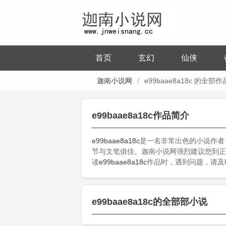
首页
玄幻
仙侠
迦南小说网
e99baae8a18c 的全部作
e99baae8a18c作品简介
e99baae8a18c
是一名非常出色的小说作者
节与文笔俱佳。迦南小说网强烈建议您到正
读
e99baae8a18c
作品时，遇到问题，请及
e99baae8a18c的全部部小说