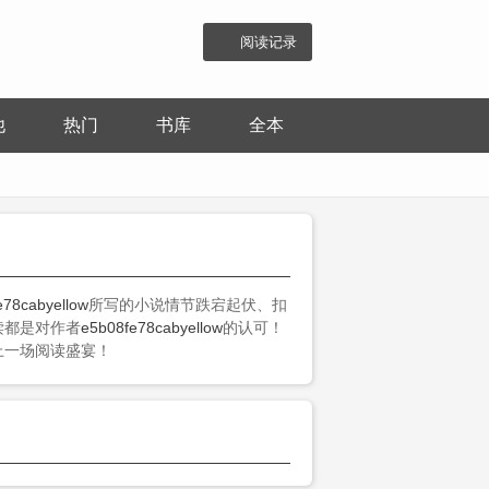
阅读记录
他
热门
书库
全本
e78cabyellow
所写的小说情节跌宕起伏、扣
读都是对作者
e5b08fe78cabyellow
的认可！
上一场阅读盛宴！