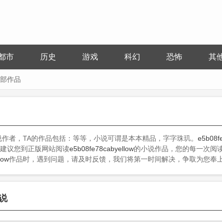
都市
历史
游戏
科幻
恐怖
其
的全部作品
说作者，TA的作品包括：等等，小说可谓是本本精品，字字珠玑。
e5b08f
建议您到正版网站阅读
e5b08fe78cabyellow
的小说作品，您的每一次阅
low
作品时，遇到问题，请及时反馈，我们将第一时间解决，争取为您奉
小说